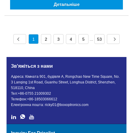
Детальніше
1
2
3
4
5
...
53
Зв'яжіться з нами
Адреса: Кімната 901, будівля A, Rongchao New Time Square, No.
3 Lanqing 1st Road, Guanhu Street, Longhua District, Shenzhen,
518110, China
Тел:
+86-0755 21009302
Телефон:
+86-18503066612
Електронна пошта:
ricky01@boxoptronics.com