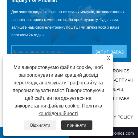
Inquiry For Pricelist
Для запитів щодо волоконно-оптичних модулів, оптоволоконних
лазерів, лазерних компонентів або прейскуранту, будь ласка,
залиште нам свою електронну пошту, і ми зв’яжемося з нами
протягом 24 годин.
X
Ми використовуємо файли cookie, щоб
АВТОРСЬКЕ ПРАВО @ 2020 SHENZHEN BOX OPTRONICS
запропонувати вам кращий досвід
TECHNOLOGY CO., LTD. – КИТАЙСЬКІ ВОЛОКОННО-ОПТИЧНІ
перегляду, аналізувати трафік сайту та
МОДУЛІ, ВИРОБНИКИ ОПТОВОЛОКОННИХ ЛАЗЕРІВ,
персоналізувати вміст. Використовуючи
цей сайт, ви погоджуєтеся на
ПОСТАЧАЛЬНИКИ ЛАЗЕРНИХ КОМПОНЕНТІВ. УСІ ПРАВА
використання файлів cookie.
Політика
ЗАХИЩЕНО.
конфіденційності
ПОСИЛАННЯ
|
SITEMAP
|
RSS
|
XML
|
PRIVACY POLICY
Відхиляти
прийняти
+86-0755 21009302
ricky01@boxoptronics.com