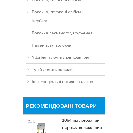
Волокна, леговані ербієм і
ітербієм
Волокна пасивного узгодження
Раманівські волокна
Ytterbium лежить клітковиною
Тулій лежить волокно
Інші спеціальні оптичні волокна
РЕКОМЕНДОВАНІ ТОВАРИ
1064 нм легований
ітербієм волоконний