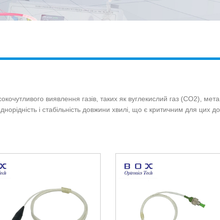
кочутливого виявлення газів, таких як вуглекислий газ (CO2), мета
рідність і стабільність довжини хвилі, що є критичним для цих до