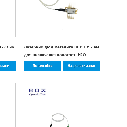
1273 нм
Лазерний діод метелика DFB 1392 нм
для визначення вологості H2O
 запит
Детальніше
Надіслати запит