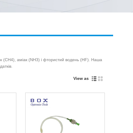
Live
н (CH4), аміак (NH3) і фтористий водень (HF). Наша
датків.
View as