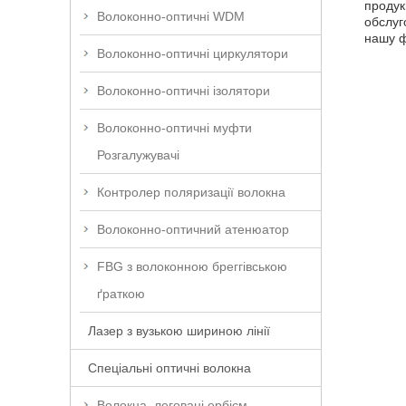
продук
Волоконно-оптичні WDM
обслуг
нашу ф
Волоконно-оптичні циркулятори
Волоконно-оптичні ізолятори
Волоконно-оптичні муфти
Розгалужувачі
Контролер поляризації волокна
Волоконно-оптичний атенюатор
FBG з волоконною бреггівською
ґраткою
Лазер з вузькою шириною лінії
Спеціальні оптичні волокна
Волокна, леговані ербієм