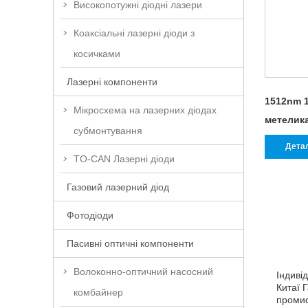
Високопотужні діодні лазери
Коаксіальні лазерні діоди з
косичками
Лазерні компоненти
1512nm 
Мікросхема на лазерних діодах
метелика
субмонтування
Дета
TO-CAN Лазерні діоди
Газовий лазерний діод
Фотодіоди
Пасивні оптичні компоненти
Волоконно-оптичний насосний
Індиві
Китаї 
комбайнер
промис