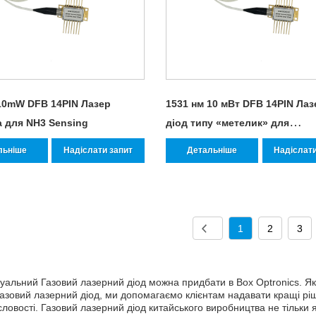
10mW DFB 14PIN Лазер
1531 нм 10 мВт DFB 14PIN Ла
 для NH3 Sensing
діод типу «метелик» для
вимірювання газу аміаку NH3
льніше
Надіслати запит
Детальніше
Надіслати
1
2
3
дуальний Газовий лазерний діод можна придбати в Box Optronics. Як 
Газовий лазерний діод, ми допомагаємо клієнтам надавати кращі рі
ловості. Газовий лазерний діод китайського виробництва не тільки 