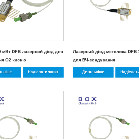
0 мВт DFB лазерний діод для
Лазерний діод метелика DFB 
ня O2 кисню
для ВЧ-зондування
льніше
Надіслати запит
Детальніше
Надіслати