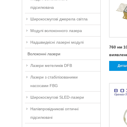
підсилювача
Широкосмугові джерела світла
Модулі волоконного лазера
Надшвидкісні лазерні модулі
760 нм 1
Волоконні лазери
виявлен
Лазери метеликів DFB
Дета
Лазери з стабілізованими
насосами FBG
Широкосмугові SLED-лазери
Напівпровідникові оптичні
підсилювачі