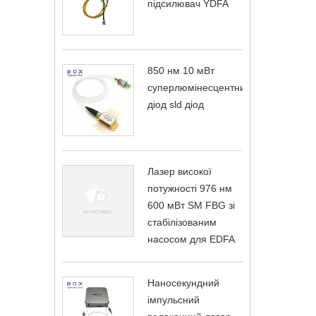
підсилювач YDFA
850 нм 10 мВт
суперлюмінесцентний
діод sld діод
Лазер високої
потужності 976 нм
600 мВт SM FBG зі
стабілізованим
насосом для EDFA
Наносекундний
імпульсний