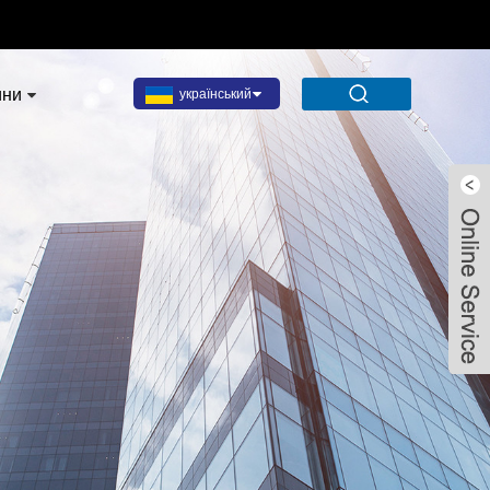
ини
український