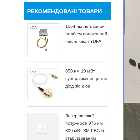
РЕКОМЕНДОВАНІ ТОВАРИ
1064 нм легований
ітербієм волоконний
підсилювач YDFA
850 нм 10 мВт
суперлюмінесцентний
діод sld діод
Лазер високої
потужності 976 нм
600 мВт SM FBG зі
стабілізованим