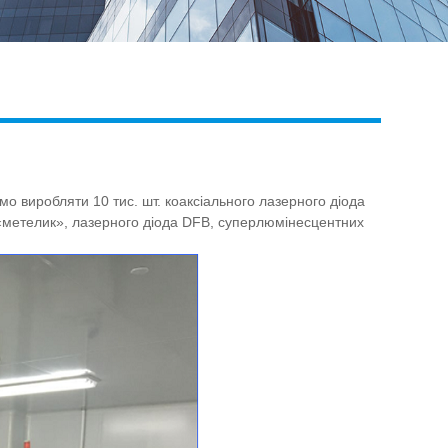
Live
о виробляти 10 тис. шт. коаксіального лазерного діода
 «метелик», лазерного діода DFB, суперлюмінесцентних