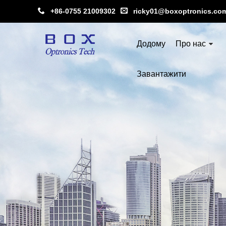
+86-0755 21009302
ricky01@boxoptronics.co
Додому
Про нас
Завантажити