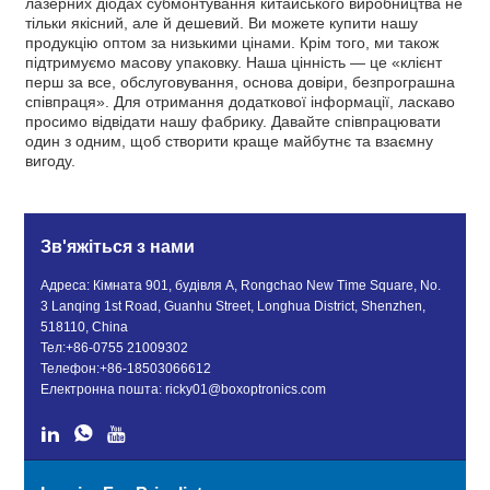
лазерних діодах субмонтування китайського виробництва не
тільки якісний, але й дешевий. Ви можете купити нашу
продукцію оптом за низькими цінами. Крім того, ми також
підтримуємо масову упаковку. Наша цінність — це «клієнт
перш за все, обслуговування, основа довіри, безпрограшна
співпраця». Для отримання додаткової інформації, ласкаво
просимо відвідати нашу фабрику. Давайте співпрацювати
один з одним, щоб створити краще майбутнє та взаємну
вигоду.
Зв'яжіться з нами
Адреса: Кімната 901, будівля A, Rongchao New Time Square, No.
3 Lanqing 1st Road, Guanhu Street, Longhua District, Shenzhen,
518110, China
Тел:
+86-0755 21009302
Телефон:
+86-18503066612
Електронна пошта:
ricky01@boxoptronics.com