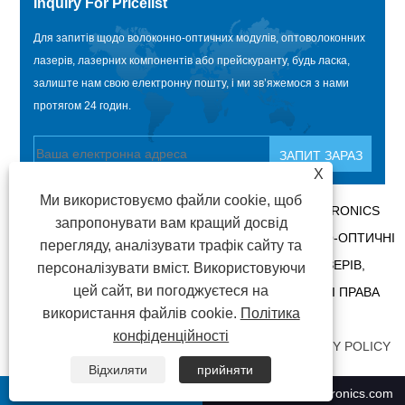
Inquiry For Pricelist
Для запитів щодо волоконно-оптичних модулів, оптоволоконних
лазерів, лазерних компонентів або прейскуранту, будь ласка,
залиште нам свою електронну пошту, і ми зв’яжемося з нами
протягом 24 годин.
X
Ми використовуємо файли cookie, щоб
АВТОРСЬКЕ ПРАВО @ 2020 SHENZHEN BOX OPTRONICS
запропонувати вам кращий досвід
TECHNOLOGY CO., LTD. – КИТАЙСЬКІ ВОЛОКОННО-ОПТИЧНІ
перегляду, аналізувати трафік сайту та
МОДУЛІ, ВИРОБНИКИ ОПТОВОЛОКОННИХ ЛАЗЕРІВ,
персоналізувати вміст. Використовуючи
цей сайт, ви погоджуєтеся на
ПОСТАЧАЛЬНИКИ ЛАЗЕРНИХ КОМПОНЕНТІВ. УСІ ПРАВА
використання файлів cookie.
Політика
ЗАХИЩЕНО.
конфіденційності
ПОСИЛАННЯ
|
SITEMAP
|
RSS
|
XML
|
PRIVACY POLICY
Відхиляти
прийняти
+86-0755 21009302
ricky01@boxoptronics.com