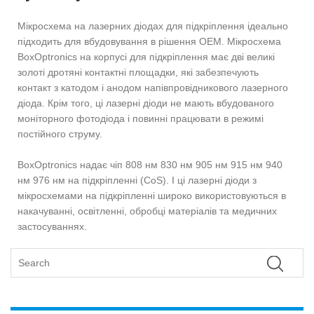
Мікросхема на лазерних діодах для підкріплення ідеально
підходить для вбудовування в рішення OEM. Мікросхема
BoxOptronics на корпусі для підкріплення має дві великі
золоті дротяні контактні площадки, які забезпечують
контакт з катодом і анодом напівпровідникового лазерного
діода. Крім того, ці лазерні діоди не мають вбудованого
моніторного фотодіода і повинні працювати в режимі
постійного струму.
BoxOptronics надає чіп 808 нм 830 нм 905 нм 915 нм 940
нм 976 нм на підкріпленні (CoS). І ці лазерні діоди з
мікросхемами на підкріпленні широко використовуються в
накачуванні, освітленні, обробці матеріалів та медичних
застосуваннях.