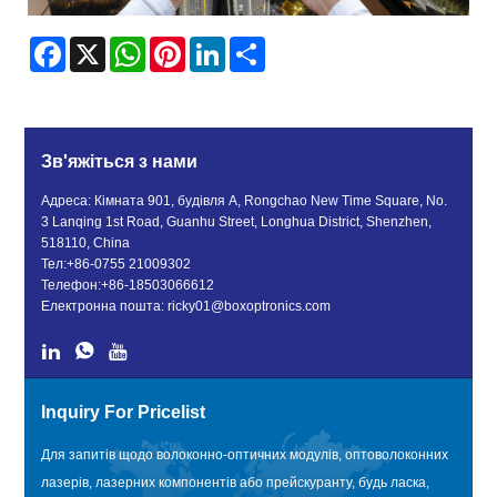
Facebook
X
WhatsApp
Pinterest
LinkedIn
Share
Зв'яжіться з нами
Адреса: Кімната 901, будівля A, Rongchao New Time Square, No.
3 Lanqing 1st Road, Guanhu Street, Longhua District, Shenzhen,
518110, China
Тел:
+86-0755 21009302
Телефон:
+86-18503066612
Електронна пошта:
ricky01@boxoptronics.com
Inquiry For Pricelist
Для запитів щодо волоконно-оптичних модулів, оптоволоконних
лазерів, лазерних компонентів або прейскуранту, будь ласка,